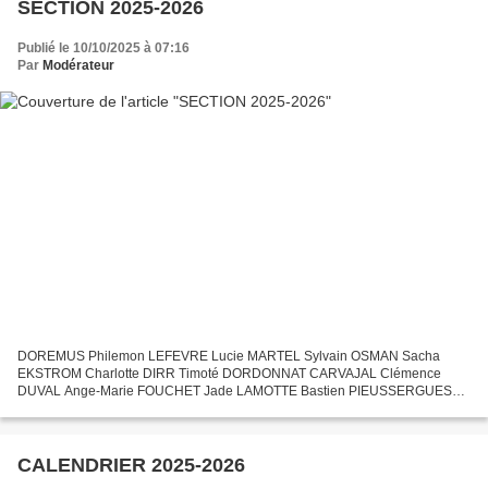
SECTION 2025-2026
Publié le 10/10/2025 à 07:16
Par
Modérateur
DOREMUS Philemon LEFEVRE Lucie MARTEL Sylvain OSMAN Sacha
EKSTROM Charlotte DIRR Timoté DORDONNAT CARVAJAL Clémence
DUVAL Ange-Marie FOUCHET Jade LAMOTTE Bastien PIEUSSERGUES
Loris VOISIN Tristan CHEVALIER Amory COURAULT Loan VIAULT Pauline
TORRE Anghjula...
CALENDRIER 2025-2026