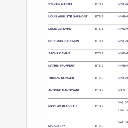
SYLVAIN MARTEL
BTS 1
NIVEAU
LOUIS AUGUSTE GAUMONT
BTS 1
NIVEAU
LUCIE LEFEVRE
BTS 1
NIVEAU
DOREMUS PHILEMON
BTS 1
NIVEAU
SACHA OSMAN
BTS 1
NIVEAU
MATHIS TRUFFERT
BTS 2
NIVEAU
TRISTAN KLINGER
BTS 2
NIVEAU
ANTOINE MANTOVANI
BTS 2
N3 Non
VALID
NICOLAS BLASSIAU
BTS 2
PA40 V
VALID
MARCO JAY
BTS 2