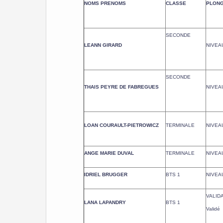
NOMS PRENOMS
CLASSE
PLONG
SECONDE
LEANN GIRARD
NIVEAU
SECONDE
THAIS PEYRE DE FABREGUES
NIVEAU
LOAN COURAULT-PIETROWICZ
TERMINALE
NIVEAU
ANGE MARIE DUVAL
TERMINALE
NIVEAU
IDRIEL BRUGGER
BTS 1
NIVEAU
VALID
LANA LAPANDRY
BTS 1
Validé