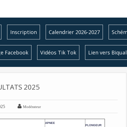
Inscription
Calendrier 2026-2027
Schéma
e Facebook
Vidéos Tik Tok
Lien vers Biqual
ULTATS 2025

025
Modérateur
APNEE
PLONGEUR